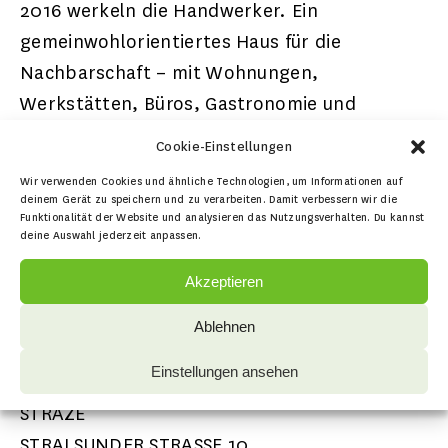
2016 werkeln die Handwerker. Ein
gemeinwohlorientiertes Haus für die
Nachbarschaft – mit Wohnungen,
Werkstätten, Büros, Gastronomie und
Räumen für Kunst und Kultur – entsteht. Ganz
Cookie-Einstellungen
norddeutsch frech umgetauft allerdings: Die
Wir verwenden Cookies und ähnliche Technologien, um Informationen auf
„Straze“ ist von den Projektmachern des
deinem Gerät zu speichern und zu verarbeiten. Damit verbessern wir die
Funktionalität der Website und analysieren das Nutzungsverhalten. Du kannst
Vereins „Kultur und Initiativenhaus Greifswald
deine Auswahl jederzeit anpassen.
e.V.“ auf den Weg gebracht.
Akzeptieren
Ablehnen
KONTAKT
Einstellungen ansehen
STRAZE
STRALSUNDER STRASSE 10