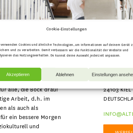
Cookie-Einstellungen
 verwenden Cookies und ähnliche Technologien, um Informationen auf deinem Gerät z
ichern und zu verarbeiten. Damit verbessern wir die Funktionalität der Website und
KONTAKT
lysieren das Nutzungsverhalten. Du kannst deine Auswahl jederzeit anpassen.
h für Kunst, Kultur,
ALTE MU
Akzeptieren
Ablehnen
Einstellungen anseh
r gemeinnützigen Arbeit
LORENTZE
ür alle, die Bock drauf
24103 KIEL
ige Arbeit, d.h. im
DEUTSCHL
en als auch als
INFO@ALT
für ein bessere Morgen
iokulturell und
WEBSEI