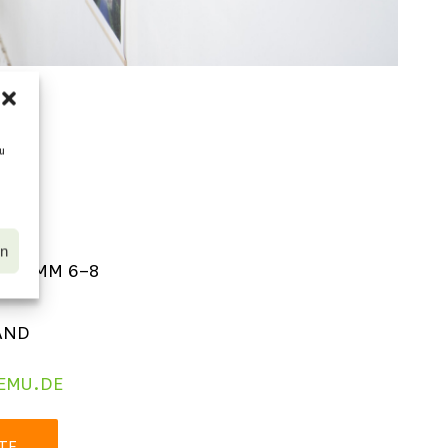
u
en
NDAMM 6–8
AND
EMU.DE
TE