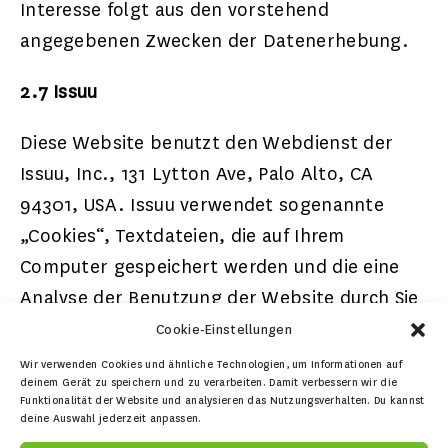
Interesse folgt aus den vorstehend
angegebenen Zwecken der Datenerhebung.
2.7 Issuu
Diese Website benutzt den Webdienst der
Issuu, Inc., 131 Lytton Ave, Palo Alto, CA
94301, USA. Issuu verwendet sogenannte
„Cookies“, Textdateien, die auf Ihrem
Computer gespeichert werden und die eine
Analyse der Benutzung der Website durch Sie
ermöglichen. Die durch den Cookie erzeugten
Cookie-Einstellungen
Informationen über Ihre Benutzung dieser
Wir verwenden Cookies und ähnliche Technologien, um Informationen auf
deinem Gerät zu speichern und zu verarbeiten. Damit verbessern wir die
Website werden in der Regel an einen Server
Funktionalität der Website und analysieren das Nutzungsverhalten. Du kannst
von Issuu in den USA übertragen und dort
deine Auswahl jederzeit anpassen.