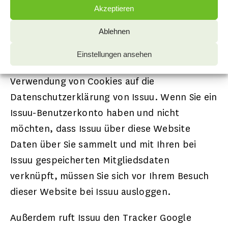
gespeichert. Wir haben keine Kenntnis vom
Akzeptieren
Inhalt der übermittelten Daten sowie deren
Ablehnen
Nutzung durch Issuu. Benutzern unter 13
Jahren wird die Nutzung von Issuu nicht
Einstellungen ansehen
empfohlen. Wir verweisen für Details zur
Verwendung von Cookies auf die
Datenschutzerklärung von Issuu. Wenn Sie ein
Issuu-Benutzerkonto haben und nicht
möchten, dass Issuu über diese Website
Daten über Sie sammelt und mit Ihren bei
Issuu gespeicherten Mitgliedsdaten
verknüpft, müssen Sie sich vor Ihrem Besuch
dieser Website bei Issuu ausloggen.
Außerdem ruft Issuu den Tracker Google