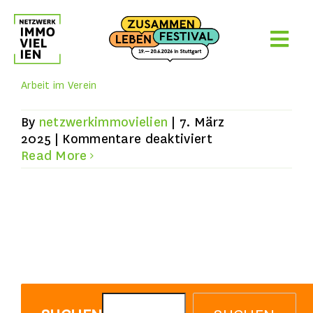
Skip
to
content
Arbeit im Verein
By
netzwerkimmovielien
|
7. März
für
2025
|
Kommentare deaktiviert
Arbeit
Read More
im
Verein