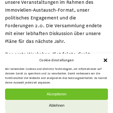
unsere Veranstaltungen im Rahmen des
Immovielien-Austausch-Format, unser
politisches Engagement und die
Forderungen 2.0. Die Versammlung endete
mit einer lebhaften Diskussion über unsere
Pläne für das nächste Jahr.
Der erste Workshop-Slot folgte direkt
Cookie-Einstellungen
darauf, in dem angeregt berichtet und
diskutiert wurde. Beim gemeinsamen
Wir verwenden Cookies und ähnliche Technologien, um Informationen auf
deinem Gerät zu speichern und zu verarbeiten. Damit verbessern wir die
Abendessen ließen wir den Tag locker
Funktionalität der Website und analysieren das Nutzungsverhalten. Du kannst
deine Auswahl jederzeit anpassen.
ausklingen, tauschten uns aus und konnten
mit der Immovielien-Tattoo-Station dafür
Akzeptieren
sorgen, dass das Gemeinwohl diesmal auch
Ablehnen
tatsächlich (zumindest fast) unter die Haut