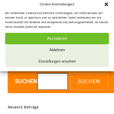
By
netzwerkimmovielien
|
22. Oktober
Cookie-Einstellungen
für
2025
|
Kommentare deaktiviert
Wir verwenden Cookies und ähnliche Technologien, um Informationen auf
STATTBAU
Read More
deinem Gerät zu speichern und zu verarbeiten. Damit verbessern wir die
GmbH
Funktionalität der Website und analysieren das Nutzungsverhalten. Du kannst
Berlin
deine Auswahl jederzeit anpassen.
Akzeptieren
Previous
1
2
Ablehnen
Einstellungen ansehen
SUCHEN
SUCHEN
Neueste Beiträge