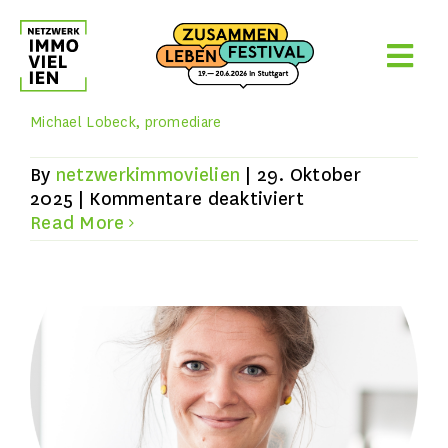
Skip
to
content
Michael Lobeck, promediare
By
netzwerkimmovielien
|
29. Oktober
für
2025
|
Kommentare deaktiviert
Michael
Read More
Lobeck,
Alexandra Kessler
promediare