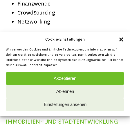
Finanzwende
CrowdSourcing
Netzworking
WARUM IST DIE ORGANISATION IM
Cookie-Einstellungen
NETZWERK?
Wir verwenden Cookies und ähnliche Technologien, um Informationen auf
deinem Gerät zu speichern und zu verarbeiten. Damit verbessern wir die
Funktionalität der Website und analysieren das Nutzungsverhalten. Du kannst
deine Auswahl jederzeit anpassen.
Teilen der Ziele
Unterstützung der Forderungen
Akzeptieren
Netzwerk
Ablehnen
THEMENFELDERN DER
Einstellungen ansehen
GEMEINWOHLORIENTIERTEN
IMMOBILIEN- UND STADTENTWICKLUNG