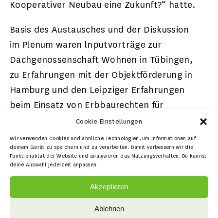
Kooperativer Neubau eine Zukunft?“ hatte.
Basis des Austausches und der Diskussion
im Plenum waren lnputvorträge zur
Dachgenossenschaft Wohnen in Tübingen,
zu Erfahrungen mit der Objektförderung in
Hamburg und den Leipziger Erfahrungen
beim Einsatz von Erbbaurechten für
kooperatives und bezahlbares Bauen und
Cookie-Einstellungen
Wohnen. Ergänzt wurde das Programm
Wir verwenden Cookies und ähnliche Technologien, um Informationen auf
deinem Gerät zu speichern und zu verarbeiten. Damit verbessern wir die
durch einen Themenblock zur
Funktionalität der Website und analysieren das Nutzungsverhalten. Du kannst
Baurechtsschaffung in neuen
deine Auswahl jederzeit anpassen.
Siedlungsgebieten mit Beiträgen zu den
Akzeptieren
Ergebnissen aus Tübingen zur Evaluierung
zurückliegender Bebauungspläne und zu
Ablehnen